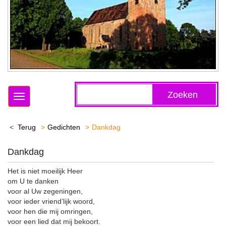
Zoeken
Toggle
navigation
Terug
Gedichten
Dankdag
Dankdag
Het is niet moeilijk Heer
om U te danken
voor al Uw zegeningen,
voor ieder vriend’lijk woord,
voor hen die mij omringen,
voor een lied dat mij bekoort.