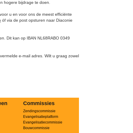
en hogere bijdrage te doen.
voor u en voor ons de meest efficiënte
e
óf via de post opsturen naar Diaconie
maken. Dit kan op IBAN NL68RABO 0349
 vermelde e-mail adres. Wilt u graag zowel
een
Commissies
Zendingscommissie
n
Evangelisatieplatform
Evangelisatiecommissie
Bouwcommissie