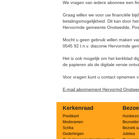
We vragen van iedere abonnee een fina
Graag willen we voor uw financiële bij
betalingsmogelijkheid. Dit kan door he
Hervormde gemeente Onstwedde, Post
Mocht u geen gebruik willen maken va
0545 92 t.n.v. diaconie Hervormde gem
Het is ook mogelijk om het kerkblad di
de papieren als de digitale versie ontv
Voor vragen kunt u contact opnemen vi
E-mail abonnement Hervormd Onstwe
Kerkenraad
Bezoe
Predikant
Huisbezo
Moderamen
Bezoekbr
Scriba
Bezoek a
Ouderlingen
Jubilea