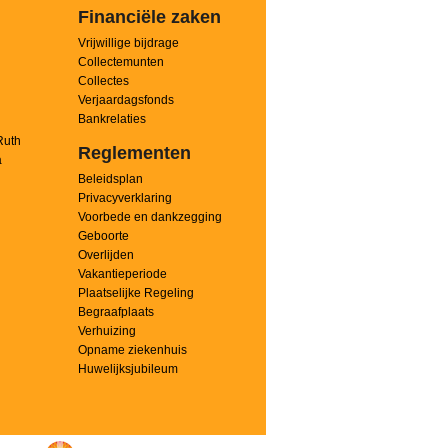
Financiële zaken
Vrijwillige bijdrage
Collectemunten
Collectes
Verjaardagsfonds
Bankrelaties
Ruth
Reglementen
a
Beleidsplan
Privacyverklaring
Voorbede en dankzegging
Geboorte
Overlijden
Vakantieperiode
Plaatselijke Regeling
Begraafplaats
Verhuizing
Opname ziekenhuis
Huwelijksjubileum