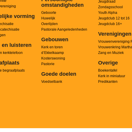
mité
Jeugdraad
omstandigheden
ereniging
Zondagsschool
Geboorte
Youth Alpha
elijke vorming
Huwelijk
Jeugdclub 12 tot 16
chisatie
Overlijden
Jeugdclub 16+
scatechisatie
Pastorale Aangeledenheden
Verenigingen
ngen
Gebouwen
Vrouwenvereniging 
 en luisteren
Kerk en toren
Vrouwenkring Marth
n kerktelefoon
d’Ekkelkaamp
Zang en Muziek
Kosterswoning
afplaats
Overige
Pastorie
e begraafplaats
Boekentafel
Goede doelen
Kerk in miniatuur
Voedselbank
Predikanten