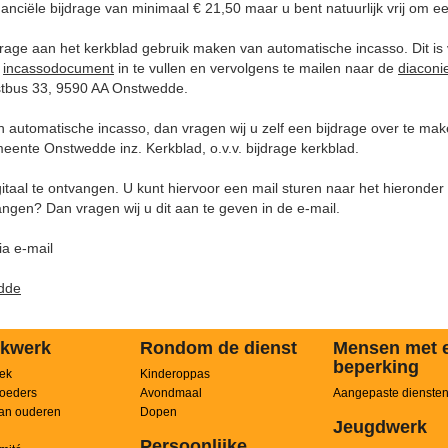
nciële bijdrage van minimaal € 21,50 maar u bent natuurlijk vrij om e
drage aan het kerkblad gebruik maken van automatische incasso. Dit is 
t
incassodocument
in te vullen en vervolgens te mailen naar de
diaconi
bus 33, 9590 AA Onstwedde.
n automatische incasso, dan vragen wij u zelf een bijdrage over te 
eente Onstwedde inz. Kerkblad, o.v.v. bijdrage kerkblad.
gitaal te ontvangen. U kunt hiervoor een mail sturen naar het hieronder
angen? Dan vragen wij u dit aan te geven in de e-mail.
a e-mail
dde
kwerk
Rondom de dienst
Mensen met 
beperking
ek
Kinderoppas
oeders
Avondmaal
Aangepaste dienste
an ouderen
Dopen
Jeugdwerk
Persoonlijke