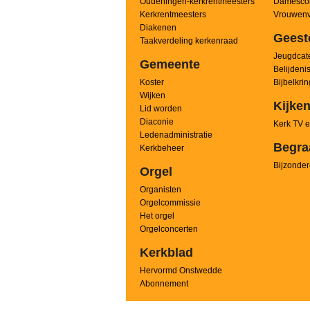
Ouderlingen-kerkrentmeesters
Damesco
Kerkrentmeesters
Vrouwenv
Diakenen
Geest
Taakverdeling kerkenraad
Jeugdcate
Gemeente
Belijdeni
Koster
Bijbelkri
Wijken
Kijken
Lid worden
Diaconie
Kerk TV e
Ledenadministratie
Begra
Kerkbeheer
Bijzonder
Orgel
Organisten
Orgelcommissie
Het orgel
Orgelconcerten
Kerkblad
Hervormd Onstwedde
Abonnement