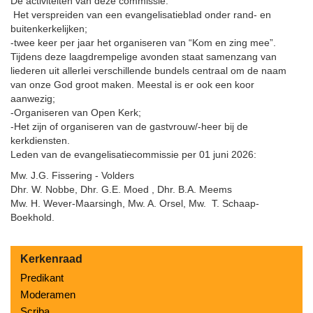
De activiteiten van deze commissie:
Het verspreiden van een evangelisatieblad onder rand- en
buitenkerkelijken;
-twee keer per jaar het organiseren van “Kom en zing mee”.
Tijdens deze laagdrempelige avonden staat samenzang van
liederen uit allerlei verschillende bundels centraal om de naam
van onze God groot maken. Meestal is er ook een koor
aanwezig;
-Organiseren van Open Kerk;
-Het zijn of organiseren van de gastvrouw/-heer bij de
kerkdiensten.
Leden van de evangelisatiecommissie per 01 juni 2026:
Mw. J.G. Fissering - Volders
Dhr. W. Nobbe, Dhr. G.E. Moed , Dhr. B.A. Meems
Mw. H. Wever-Maarsingh, Mw. A. Orsel, Mw. T. Schaap-
Boekhold.
Kerkenraad
Predikant
Moderamen
Scriba