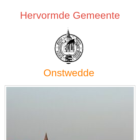
Hervormde Gemeente
Onstwedde