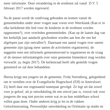
meer informatie. Deze verandering in de eredienst zal vanaf D.V. 5
februari 2017 worden ingevoerd.
Na de pauze wordt de rondvraag gehouden en komen vanuit de
gemeenteleden onder meer vragen naar voren over Weerklank (Kan er in
elke kerkdienst één lied voor de kinderen in de eredienst worden
opgenomen?), over overleden gemeenteleden (Kan op de laatste dag van
het kerkelijk jaar aandacht geschonken worden aan hen die ons het
afgelopen jaar zijn ontvallen?). Daarnaast een aantal vragen over samen
gemeente zijn (graag meer samen de activiteiten organiseren), de
suggestie eens een informele gemeenteavond te organiseren en de vraag
of de nieuwe informatiegids over onze gemeente binnenkort mag worden
verwacht: ja, begin 2017). De kerkenraad heeft alle gestelde vragen
genoteerd en zal deze behandelen.
Hierna krijgt een jongere uit de gemeente, Frida Sterenborg, gelegenheid
om te vertellen over de Evangelische Hogeschool (EH) in Amersfoort.
Zij heeft daar een zogenaamd tussenjaar gevolgd. Ze legt uit dat zowel
voor je geloof, als je ontwikkeling dit een zinvol jaar is, vooral ook voor
jongeren die nog niet precies weten wat ze na hun middelbare school
willen gaan doen. Onder anderen krijg je les in de vakken
Geloofstoerusting, Persoonlijke ontwikkeling en Oriëntatie op studie en