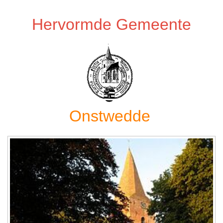
Hervormde Gemeente
Onstwedde