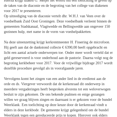
Hierna krijgt diaken G. Meijer het woord om een toelichting te geven op
de taken van de diaconie en de begroting van het college van diakenen
voor 2017 te presenteren.
Op uitnodiging van de diaconie vertelt dhr. W.H.J. van Veen over de
voedselbank Zuid Oost Groningen. Deze voedselbank verleent binnen de
gemeenten Stadskanaal, Vlagtwedde en Bellingwedde aan ongeveer 150
gezinnen hulp, met name in de vorm van voedselpakketten.
Na deze uiteenzetting krijgt kerkrentmeester H. Fissering de microfoon.
Hij geeft aan dat de dankstond collecte € 6390,00 heeft opgebracht en
licht een aantal actuele onderwerpen toe. Onder meer wordt verteld dat er
geld gereserveerd is voor onderhoud aan de pastorie. Daarna volgt nog de
begroting kerkbeheer voor 2017. Voor de vrijwillige bijdrage 2017 wordt
dezelfde procedure gevolgd als in voorafgaande jaren.
Vervolgens komt het zingen van een ander lied in de eredienst aan de
orde en ds. Viergever verwoordt dat de kerkenraad dit onderwerp in
meerdere vergaderingen heeft besproken alvorens tot een weloverwogen
besluit te zijn gekomen. De ons bekende psalmen en enige gezangen
willen we graag blijven zingen en daarnaast is er gekozen voor de bundel
Weerklank. Een toelichting op deze keuze door de kerkenraad vindt u
elders in deze kerkbode. De gemeente krijgt gelegenheid om de bundel
Weerklank tegen een gereduceerde prijs te kopen. Hierover ook elders