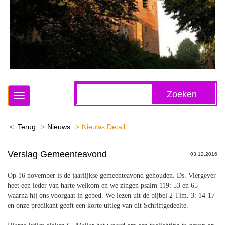
Zoeken
Toggle
navigation
Terug
Nieuws
Nieuws Detail
Verslag Gemeenteavond
03.12.2016
Op 16 november is de jaarlijkse gemeenteavond gehouden. Ds. Viergever
heet een ieder van harte welkom en we zingen psalm 119: 53 en 65
waarna hij ons voorgaat in gebed. We lezen uit de bijbel 2 Tim. 3: 14-17
en onze predikant geeft een korte uitleg van dit Schriftgedeelte.