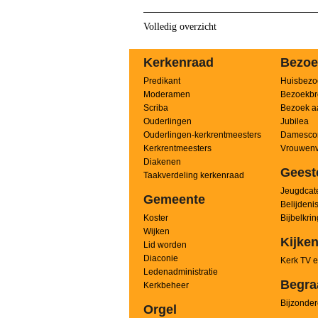
Volledig overzicht
Kerkenraad
Bezoe
Predikant
Huisbezo
Moderamen
Bezoekbr
Scriba
Bezoek a
Ouderlingen
Jubilea
Ouderlingen-kerkrentmeesters
Damesco
Kerkrentmeesters
Vrouwenv
Diakenen
Geest
Taakverdeling kerkenraad
Jeugdcate
Gemeente
Belijdeni
Koster
Bijbelkri
Wijken
Kijken
Lid worden
Diaconie
Kerk TV e
Ledenadministratie
Begra
Kerkbeheer
Bijzonder
Orgel