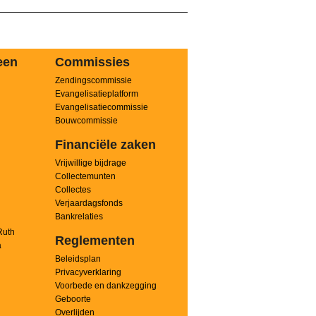
een
Commissies
Zendingscommissie
n
Evangelisatieplatform
Evangelisatiecommissie
Bouwcommissie
Financiële zaken
Vrijwillige bijdrage
Collectemunten
Collectes
Verjaardagsfonds
Bankrelaties
Ruth
Reglementen
a
Beleidsplan
Privacyverklaring
Voorbede en dankzegging
Geboorte
Overlijden