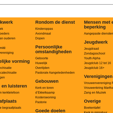
kwerk
Rondom de dienst
Mensen met 
beperking
ek
Kinderoppas
oeders
Avondmaal
Aangepaste dienste
an ouderen
Dopen
Jeugdwerk
Persoonlijke
mité
Jeugdraad
omstandigheden
ereniging
Zondagsschool
Geboorte
Youth Alpha
elijke vorming
Huwelijk
Jeugdclub 12 tot 16
chisatie
Overlijden
Jeugdclub 16+
scatechisatie
Pastorale Aangeledenheden
Verenigingen
ngen
Gebouwen
Vrouwenvereniging 
 en luisteren
Kerk en toren
Vrouwenkring Marth
n kerktelefoon
d’Ekkelkaamp
Zang en Muziek
Kosterswoning
afplaats
Overige
Pastorie
e begraafplaats
Boekentafel
Goede doelen
Kerk in miniatuur