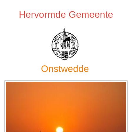
Hervormde Gemeente
Onstwedde