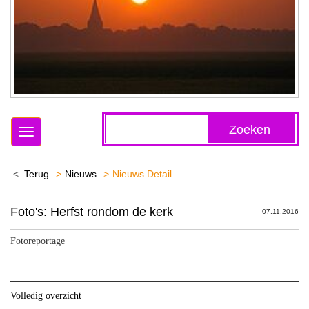
Zoeken
Toggle
navigation
Terug
Nieuws
Nieuws Detail
Foto's: Herfst rondom de kerk
07.11.2016
Fotoreportage
Volledig overzicht