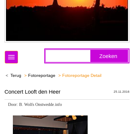
Zoeken
Toggle
navigation
Terug
Fotoreportage
Fotoreportage Detail
Concert Looft den Heer
25.11.2016
Door: B. Wolfs Onstwedde.info