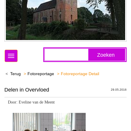
Zoeken
Toggle
navigation
Terug
Fotoreportage
Fotoreportage Detail
Delen in Overvloed
29.05.2016
Door: Eveline van de Meent