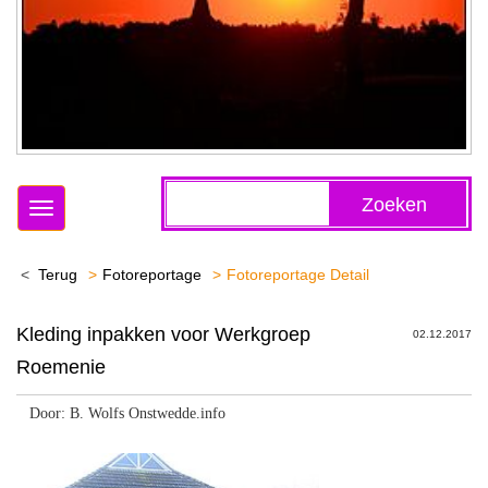
Zoeken
Toggle
navigation
Terug
Fotoreportage
Fotoreportage Detail
Kleding inpakken voor Werkgroep
02.12.2017
Roemenie
Door: B. Wolfs Onstwedde.info