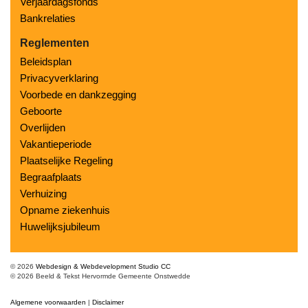
Verjaardagsfonds
Bankrelaties
Reglementen
Beleidsplan
Privacyverklaring
Voorbede en dankzegging
Geboorte
Overlijden
Vakantieperiode
Plaatselijke Regeling
Begraafplaats
Verhuizing
Opname ziekenhuis
Huwelijksjubileum
© 2026
Webdesign & Webdevelopment Studio CC
© 2026 Beeld & Tekst Hervormde Gemeente Onstwedde
Algemene voorwaarden
|
Disclaimer