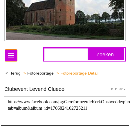
Zoeken
Toggle
navigation
Terug
Fotoreportage
Fotoreportage Detail
Clubevent Levend Cluedo
11.11.2017
https://www.facebook.com/pg/GereformeerdeKerkOnstwedde/pho
tab=album&album_id=1706824102725211