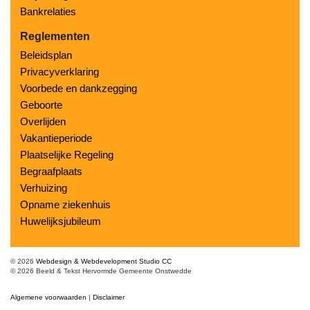
Bankrelaties
Reglementen
Beleidsplan
Privacyverklaring
Voorbede en dankzegging
Geboorte
Overlijden
Vakantieperiode
Plaatselijke Regeling
Begraafplaats
Verhuizing
Opname ziekenhuis
Huwelijksjubileum
© 2026
Webdesign & Webdevelopment Studio CC
© 2026 Beeld & Tekst Hervormde Gemeente Onstwedde
Algemene voorwaarden
|
Disclaimer