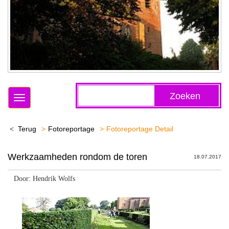
Zoeken
Toggle
navigation
Terug
Fotoreportage
Fotoreportage Detail
Werkzaamheden rondom de toren
18.07.2017
Door: Hendrik Wolfs