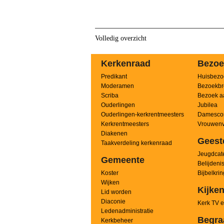
Volledig overzicht
Kerkenraad
Bezoe
Predikant
Huisbezo
Moderamen
Bezoekbr
Scriba
Bezoek a
Ouderlingen
Jubilea
Ouderlingen-kerkrentmeesters
Damesco
Kerkrentmeesters
Vrouwenv
Diakenen
Geest
Taakverdeling kerkenraad
Jeugdcate
Gemeente
Belijdeni
Koster
Bijbelkri
Wijken
Kijken
Lid worden
Diaconie
Kerk TV e
Ledenadministratie
Begra
Kerkbeheer