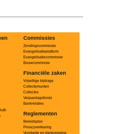
een
Commissies
Zendingscommissie
n
Evangelisatieplatform
Evangelisatiecommissie
Bouwcommissie
Financiële zaken
Vrijwillige bijdrage
Collectemunten
Collectes
Verjaardagsfonds
Bankrelaties
Ruth
Reglementen
a
Beleidsplan
Privacyverklaring
Voorbede en dankzegging