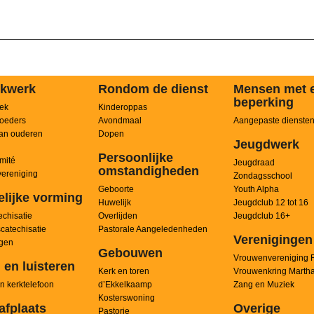
kwerk
Rondom de dienst
Mensen met 
beperking
ek
Kinderoppas
oeders
Avondmaal
Aangepaste dienste
an ouderen
Dopen
Jeugdwerk
Persoonlijke
mité
Jeugdraad
omstandigheden
ereniging
Zondagsschool
Geboorte
Youth Alpha
elijke vorming
Huwelijk
Jeugdclub 12 tot 16
chisatie
Overlijden
Jeugdclub 16+
scatechisatie
Pastorale Aangeledenheden
Verenigingen
ngen
Gebouwen
Vrouwenvereniging 
 en luisteren
Kerk en toren
Vrouwenkring Marth
n kerktelefoon
d’Ekkelkaamp
Zang en Muziek
Kosterswoning
afplaats
Overige
Pastorie