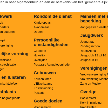
uren in haar algemeenheid en aan de betekenis van het “gemeente-zijn”
kwerk
Rondom de dienst
Mensen met 
beperking
ek
Kinderoppas
oeders
Avondmaal
Aangepaste dienste
an ouderen
Dopen
Jeugdwerk
Persoonlijke
mité
Jeugdraad
omstandigheden
ereniging
Zondagsschool
Geboorte
Youth Alpha
elijke vorming
Huwelijk
Jeugdclub 12 tot 16
chisatie
Overlijden
Jeugdclub 16+
scatechisatie
Pastorale Aangeledenheden
Verenigingen
ngen
Gebouwen
Vrouwenvereniging 
 en luisteren
Kerk en toren
Vrouwenkring Marth
n kerktelefoon
d’Ekkelkaamp
Zang en Muziek
Kosterswoning
afplaats
Overige
Pastorie
e begraafplaats
Boekentafel
Goede doelen
Kerk in miniatuur
Voedselbank
Predikanten