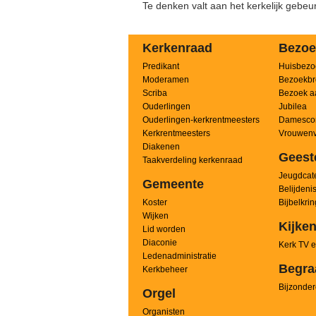
Te denken valt aan het kerkelijk gebe
Kerkenraad
Bezoe
Predikant
Huisbezo
Moderamen
Bezoekbr
Scriba
Bezoek a
Ouderlingen
Jubilea
Ouderlingen-kerkrentmeesters
Damesco
Kerkrentmeesters
Vrouwenv
Diakenen
Geest
Taakverdeling kerkenraad
Jeugdcate
Gemeente
Belijdeni
Koster
Bijbelkri
Wijken
Kijken
Lid worden
Diaconie
Kerk TV e
Ledenadministratie
Begra
Kerkbeheer
Bijzonder
Orgel
Organisten