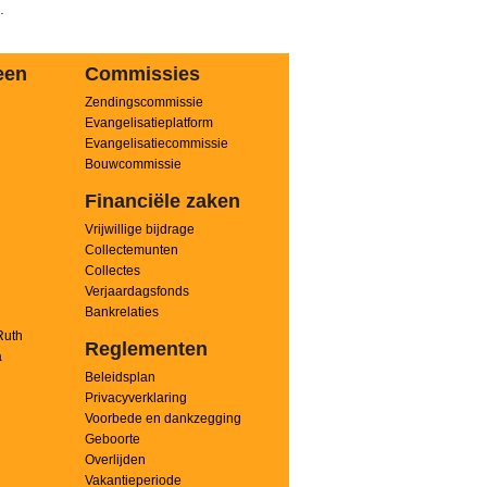
.
een
Commissies
Zendingscommissie
n
Evangelisatieplatform
Evangelisatiecommissie
Bouwcommissie
Financiële zaken
Vrijwillige bijdrage
Collectemunten
Collectes
Verjaardagsfonds
Bankrelaties
Ruth
Reglementen
a
Beleidsplan
Privacyverklaring
Voorbede en dankzegging
Geboorte
Overlijden
Vakantieperiode