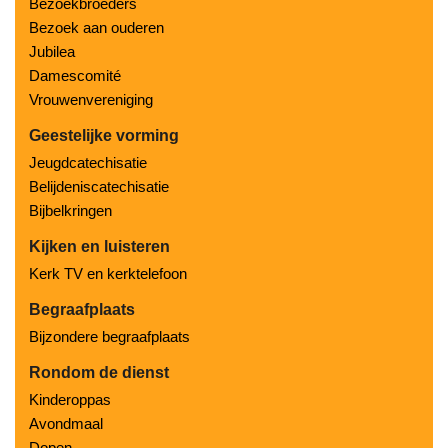
Bezoekbroeders
Bezoek aan ouderen
Jubilea
Damescomité
Vrouwenvereniging
Geestelijke vorming
Jeugdcatechisatie
Belijdeniscatechisatie
Bijbelkringen
Kijken en luisteren
Kerk TV en kerktelefoon
Begraafplaats
Bijzondere begraafplaats
Rondom de dienst
Kinderoppas
Avondmaal
Dopen