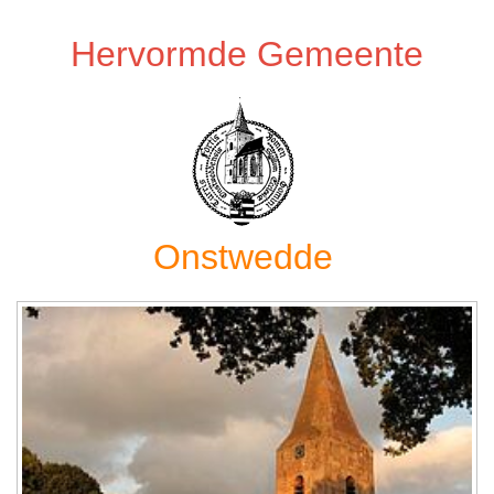
Hervormde Gemeente
Onstwedde