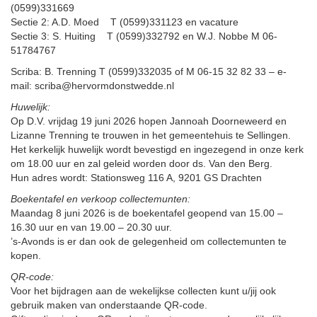
(0599)331669
Sectie 2: A.D. Moed T (0599)331123 en vacature
Sectie 3: S. Huiting T (0599)332792 en W.J. Nobbe M 06-
51784767
Scriba: B. Trenning T (0599)332035 of M 06-15 32 82 33 – e-
mail: scriba@hervormdonstwedde.nl
Huwelijk:
Op D.V. vrijdag 19 juni 2026 hopen Jannoah Doorneweerd en
Lizanne Trenning te trouwen in het gemeentehuis te Sellingen.
Het kerkelijk huwelijk wordt bevestigd en ingezegend in onze kerk
om 18.00 uur en zal geleid worden door ds. Van den Berg.
Hun adres wordt: Stationsweg 116 A, 9201 GS Drachten
Boekentafel en verkoop collectemunten:
Maandag 8 juni 2026 is de boekentafel geopend van 15.00 –
16.30 uur en van 19.00 – 20.30 uur.
’s-Avonds is er dan ook de gelegenheid om collectemunten te
kopen.
QR-code:
Voor het bijdragen aan de wekelijkse collecten kunt u/jij ook
gebruik maken van onderstaande QR-code.