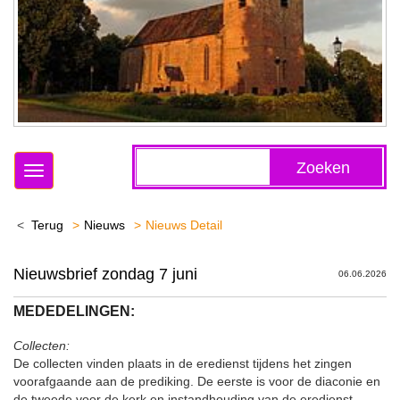
Zoeken
Toggle
navigation
Terug
Nieuws
Nieuws Detail
Nieuwsbrief zondag 7 juni
06.06.2026
MEDEDELINGEN:
Collecten:
De collecten vinden plaats in de eredienst tijdens het zingen
voorafgaande aan de prediking. De eerste is voor de diaconie en
de tweede voor de kerk en instandhouding van de eredienst.