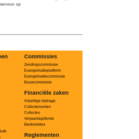
hiervoor op
een
Commissies
Zendingscommissie
n
Evangelisatieplatform
Evangelisatiecommissie
Bouwcommissie
Financiële zaken
Vrijwillige bijdrage
Collectemunten
Collectes
Verjaardagsfonds
Bankrelaties
Ruth
Reglementen
a