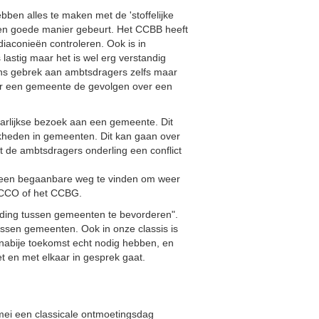
ben alles te maken met de 'stoffelijke
een goede manier gebeurt. Het CCBB heeft
iaconieën controleren. Ook is in
stig maar het is wel erg verstandig
ens gebrek aan ambtsdragers zelfs maar
oor een gemeente de gevolgen over een
jaarlijkse bezoek aan een gemeente. Dit
jkheden in gemeenten. Dit kan gaan over
t de ambtsdragers onderling een conflict
d om een begaanbare weg te vinden om weer
t CCO of het CCBG.
binding tussen gemeenten te bevorderen".
tussen gemeenten. Ook in onze classis is
de nabije toekomst echt nodig hebben, en
et en met elkaar in gesprek gaat.
mei een classicale ontmoetingsdag