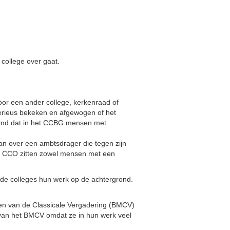
 college over gaat.
oor een ander college, kerkenraad of
rieus bekeken en afgewogen of het
vreemd dat in het CCBG mensen met
aan over een ambtsdrager die tegen zijn
het CCO zitten zowel mensen met een
ide colleges hun werk op de achtergrond.
men van de Classicale Vergadering (BMCV)
 van het BMCV omdat ze in hun werk veel