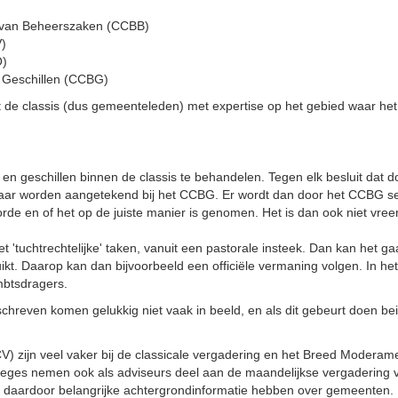
g van Beheerszaken (CCBB)
V)
O)
n Geschillen (CCBG)
s uit de classis (dus gemeenteleden) met expertise op het gebied waar het
n geschillen binnen de classis te behandelen. Tegen elk besluit dat d
ar worden aangetekend bij het CCBG. Er wordt dan door het CCBG se
kerkorde en of het op de juiste manier is genomen. Het is dan ook niet 
et 'tuchtrechtelijke' taken, vanuit een pastorale insteek. Dan kan het g
ruikt. Daarop kan dan bijvoorbeeld een officiële vermaning volgen. In 
mbtsdragers.
schreven komen gelukkig niet vaak in beeld, en als dit gebeurt doen be
) zijn veel vaker bij de classicale vergadering en het Breed Modera
lleges nemen ook als adviseurs deel aan de maandelijkse vergadering
daardoor belangrijke achtergrondinformatie hebben over gemeenten.