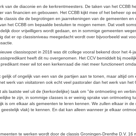
rk van de diaconie en de kerkrentmeesters. De taken van het CCBB heb
er van financien en gebouwen. Het CCBB kijkt mee of het beheer op 
e classis die de begrotingen en jaarrekeningen van de gemeenten en d
an het CCBB om bepaalde besluiten te mogen nemen. Dat voelt soms la
delijk door vrijwilligers wordt gedaan, en in sommige gemeenten weg
dig dat er op classisniveau meegedacht wordt over bijvoorbeeld wat v
nsactie.
 nieuwe classisopzet in 2018 was dit college vooral bekend door het 4-
assispredikant heeft dit nu overgenomen. Het CCV bemiddelt bij moeili
predikant meer wil tot een kerkenraad die niet meer functioneert omda
het gelijk of ongelijk van een van de partijen aan te tonen, maar altij
het werk van visitatoren ook echt veel pastoraler dan het werk van he
kt als laatste wel uit de (kerkordelijke) taak om "de ontmoeting en ver
eilijke te zijn, in sommige classes is er weinig sprake van ontmoeting 
angrijk is om elkaar als gemeenten te leren kennen. We zullen elkaar in 
p geestelijk vlak) te kennen. En dat kan alleen wanneer je elkaar ontmo
meenten te werken wordt door de classis Groningen-Drenthe D.V. 16 