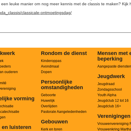
l een leuke manier om nog meer kennis met de classis te maken? Kijk 
nda_classis/classicale-ontmoetingsdag/
kwerk
Rondom de dienst
Mensen met 
beperking
ek
Kinderoppas
oeders
Avondmaal
Aangepaste dienste
an ouderen
Dopen
Jeugdwerk
Persoonlijke
mité
Jeugdraad
omstandigheden
ereniging
Zondagsschool
Geboorte
Youth Alpha
elijke vorming
Huwelijk
Jeugdclub 12 tot 16
chisatie
Overlijden
Jeugdclub 16+
scatechisatie
Pastorale Aangeledenheden
Verenigingen
ngen
Gebouwen
Vrouwenvereniging 
 en luisteren
Kerk en toren
Vrouwenkring Marth