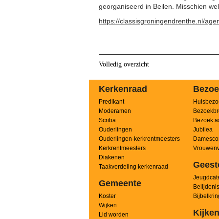
georganiseerd in Beilen. Misschien we
https://classisgroningendrenthe.nl/age
Volledig overzicht
Kerkenraad
Bezoe
Predikant
Huisbezo
Moderamen
Bezoekbr
Scriba
Bezoek a
Ouderlingen
Jubilea
Ouderlingen-kerkrentmeesters
Damesco
Kerkrentmeesters
Vrouwenv
Diakenen
Geest
Taakverdeling kerkenraad
Jeugdcate
Gemeente
Belijdeni
Koster
Bijbelkri
Wijken
Kijken
Lid worden