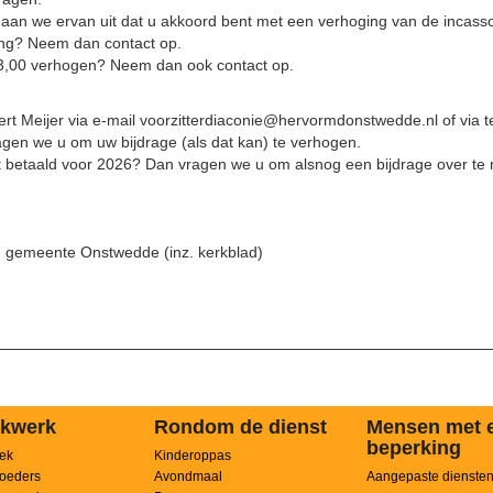
aan we ervan uit dat u akkoord bent met een verhoging van de incasso
ing? Neem dan contact op.
 3,00 verhogen? Neem dan ook contact op.
t Meijer via e-mail voorzitterdiaconie@hervormdonstwedde.nl of via t
agen we u om uw bijdrage (als dat kan) te verhogen.
t betaald voor 2026? Dan vragen we u om alsnog een bijdrage over te
 gemeente Onstwedde (inz. kerkblad)
kwerk
Rondom de dienst
Mensen met 
beperking
ek
Kinderoppas
oeders
Avondmaal
Aangepaste dienste