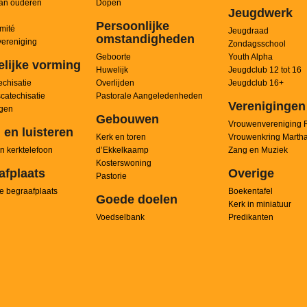
an ouderen
Dopen
Jeugdwerk
Persoonlijke
mité
Jeugdraad
omstandigheden
ereniging
Zondagsschool
Geboorte
Youth Alpha
elijke vorming
Huwelijk
Jeugdclub 12 tot 16
chisatie
Overlijden
Jeugdclub 16+
scatechisatie
Pastorale Aangeledenheden
Verenigingen
ngen
Gebouwen
Vrouwenvereniging 
 en luisteren
Kerk en toren
Vrouwenkring Marth
n kerktelefoon
d’Ekkelkaamp
Zang en Muziek
Kosterswoning
afplaats
Overige
Pastorie
e begraafplaats
Boekentafel
Goede doelen
Kerk in miniatuur
Voedselbank
Predikanten