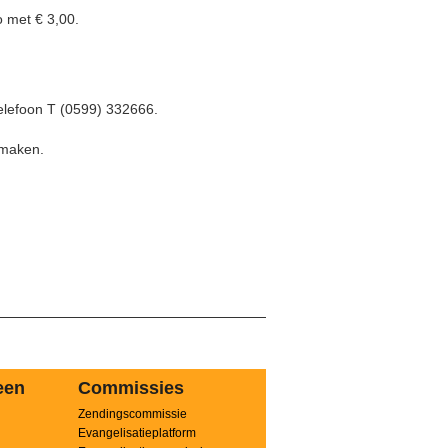
 met € 3,00.
elefoon T (0599) 332666.
 maken.
een
Commissies
Zendingscommissie
n
Evangelisatieplatform