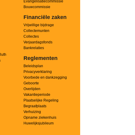
Evangelisatiecommissie
Bouwcommissie
Financiële zaken
Vrijwillige bijdrage
Collectemunten
Collectes
Verjaardagsfonds
Bankrelaties
Ruth
Reglementen
a
Beleidsplan
Privacyverklaring
Voorbede en dankzegging
Geboorte
Overlijden
Vakantieperiode
Plaatselijke Regeling
Begraafplaats
Verhuizing
Opname ziekenhuis
Huwelijksjubileum