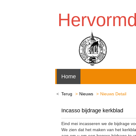
Hervorm
Home
Terug
Nieuws
Nieuws Detail
Incasso bijdrage kerkblad
Eind mei incasseren we de bijdrage vo
We zien dat het maken van het kerkbl
aan om u om een hogere bijdrage te 