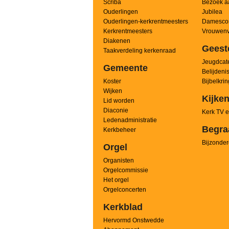
Scriba
Bezoek a
Ouderlingen
Jubilea
Ouderlingen-kerkrentmeesters
Damesco
Kerkrentmeesters
Vrouwenv
Diakenen
Geest
Taakverdeling kerkenraad
Jeugdcate
Gemeente
Belijdeni
Koster
Bijbelkri
Wijken
Kijken
Lid worden
Diaconie
Kerk TV e
Ledenadministratie
Begra
Kerkbeheer
Bijzonder
Orgel
Organisten
Orgelcommissie
Het orgel
Orgelconcerten
Kerkblad
Hervormd Onstwedde