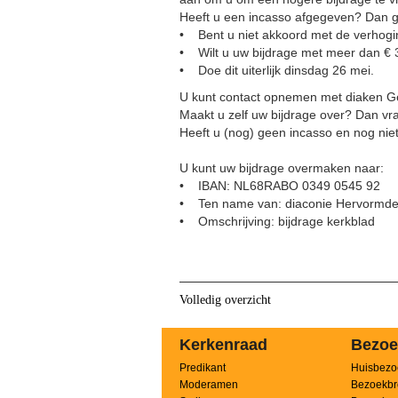
Heeft u een incasso afgegeven? Dan g
• Bent u niet akkoord met de verhog
• Wilt u uw bijdrage met meer dan €
• Doe dit uiterlijk dinsdag 26 mei.
U kunt contact opnemen met diaken Ger
Maakt u zelf uw bijdrage over? Dan vr
Heeft u (nog) geen incasso en nog nie
U kunt uw bijdrage overmaken naar:
• IBAN: NL68RABO 0349 0545 92
• Ten name van: diaconie Hervormde
• Omschrijving: bijdrage kerkblad
Volledig overzicht
Kerkenraad
Bezoe
Predikant
Huisbezo
Moderamen
Bezoekbr