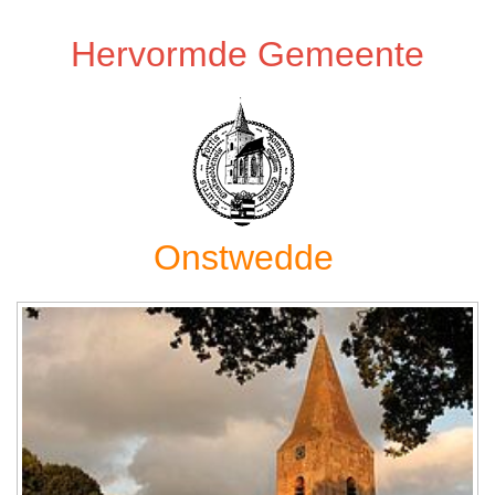
Hervormde Gemeente
Onstwedde