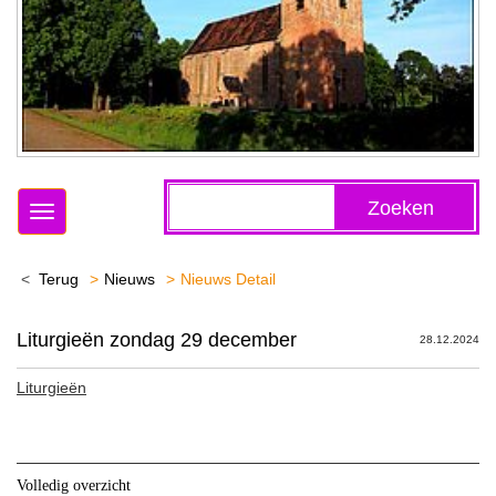
Zoeken
Toggle
navigation
Terug
Nieuws
Nieuws Detail
Liturgieën zondag 29 december
28.12.2024
Liturgieën
Volledig overzicht