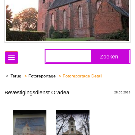
Zoeken
Toggle
navigation
Terug
Fotoreportage
Fotoreportage Detail
Bevestigingsdienst Oradea
28.05.2019