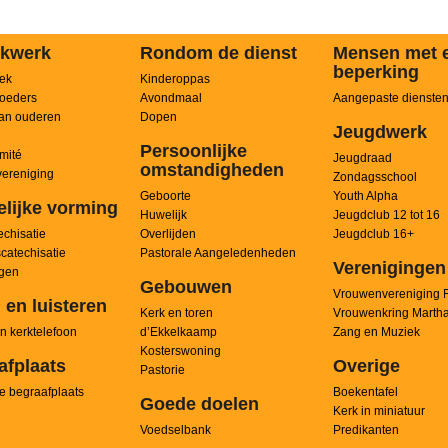
kwerk
Rondom de dienst
Mensen met 
beperking
ek
Kinderoppas
oeders
Avondmaal
Aangepaste dienste
an ouderen
Dopen
Jeugdwerk
Persoonlijke
mité
Jeugdraad
omstandigheden
ereniging
Zondagsschool
Geboorte
Youth Alpha
elijke vorming
Huwelijk
Jeugdclub 12 tot 16
chisatie
Overlijden
Jeugdclub 16+
scatechisatie
Pastorale Aangeledenheden
Verenigingen
ngen
Gebouwen
Vrouwenvereniging 
 en luisteren
Kerk en toren
Vrouwenkring Marth
n kerktelefoon
d’Ekkelkaamp
Zang en Muziek
Kosterswoning
afplaats
Overige
Pastorie
e begraafplaats
Boekentafel
Goede doelen
Kerk in miniatuur
Voedselbank
Predikanten