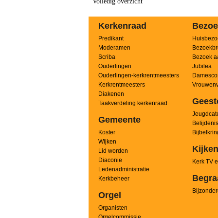
Volledig overzicht
Kerkenraad
Bezoe
Predikant
Huisbezo
Moderamen
Bezoekbr
Scriba
Bezoek a
Ouderlingen
Jubilea
Ouderlingen-kerkrentmeesters
Damesco
Kerkrentmeesters
Vrouwenv
Diakenen
Geest
Taakverdeling kerkenraad
Jeugdcate
Gemeente
Belijdeni
Koster
Bijbelkri
Wijken
Kijken
Lid worden
Diaconie
Kerk TV e
Ledenadministratie
Begra
Kerkbeheer
Bijzonder
Orgel
Organisten
Orgelcommissie