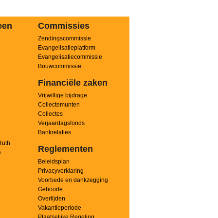
een
Commissies
Zendingscommissie
n
Evangelisatieplatform
Evangelisatiecommissie
Bouwcommissie
Financiële zaken
Vrijwillige bijdrage
Collectemunten
Collectes
Verjaardagsfonds
Bankrelaties
Ruth
Reglementen
a
Beleidsplan
Privacyverklaring
Voorbede en dankzegging
Geboorte
Overlijden
Vakantieperiode
Plaatselijke Regeling