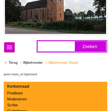
Zoeken
Toggle
navigation
Terug
Bijbelrooster
Bijbelrooster Detail
geen news_id ingevoerd
Kerkenraad
Predikant
Moderamen
Scriba
Ouderlingen