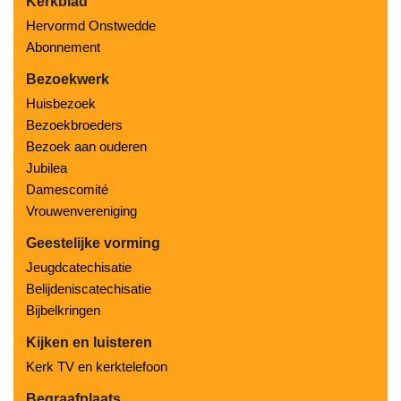
Kerkblad
Hervormd Onstwedde
Abonnement
Bezoekwerk
Huisbezoek
Bezoekbroeders
Bezoek aan ouderen
Jubilea
Damescomité
Vrouwenvereniging
Geestelijke vorming
Jeugdcatechisatie
Belijdeniscatechisatie
Bijbelkringen
Kijken en luisteren
Kerk TV en kerktelefoon
Begraafplaats