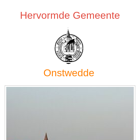
Hervormde Gemeente
Onstwedde