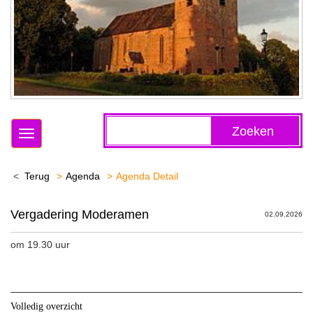
Zoeken
Toggle
navigation
Terug
Agenda
Agenda Detail
Vergadering Moderamen
02.09.2026
om 19.30 uur
Volledig overzicht