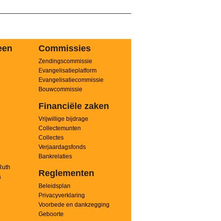
een
Commissies
Zendingscommissie
n
Evangelisatieplatform
Evangelisatiecommissie
Bouwcommissie
Financiële zaken
Vrijwillige bijdrage
Collectemunten
Collectes
Verjaardagsfonds
Bankrelaties
Ruth
Reglementen
a
Beleidsplan
Privacyverklaring
Voorbede en dankzegging
Geboorte