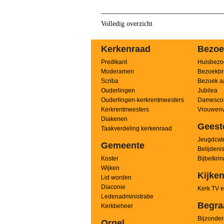
Volledig overzicht
Kerkenraad
Bezoe
Predikant
Huisbezo
Moderamen
Bezoekbr
Scriba
Bezoek a
Ouderlingen
Jubilea
Ouderlingen-kerkrentmeesters
Damesco
Kerkrentmeesters
Vrouwenv
Diakenen
Geest
Taakverdeling kerkenraad
Jeugdcate
Gemeente
Belijdeni
Koster
Bijbelkri
Wijken
Kijken
Lid worden
Diaconie
Kerk TV e
Ledenadministratie
Begra
Kerkbeheer
Bijzonder
Orgel