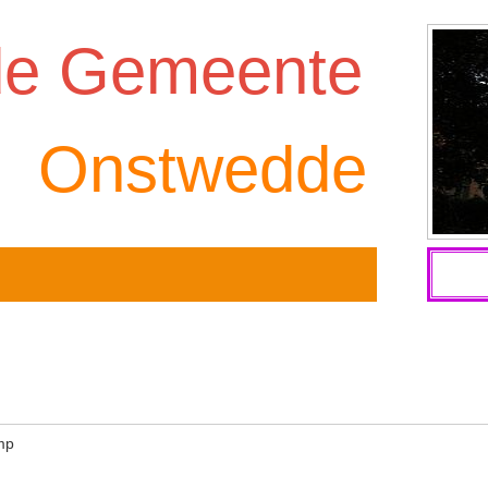
de Gemeente
Onstwedde
amp