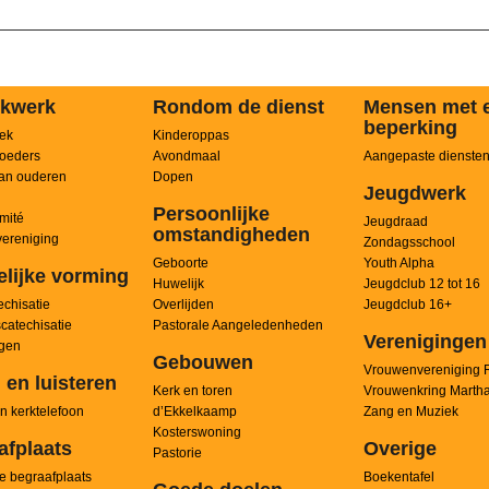
kwerk
Rondom de dienst
Mensen met 
beperking
ek
Kinderoppas
oeders
Avondmaal
Aangepaste dienste
an ouderen
Dopen
Jeugdwerk
Persoonlijke
mité
Jeugdraad
omstandigheden
ereniging
Zondagsschool
Geboorte
Youth Alpha
elijke vorming
Huwelijk
Jeugdclub 12 tot 16
chisatie
Overlijden
Jeugdclub 16+
scatechisatie
Pastorale Aangeledenheden
Verenigingen
ngen
Gebouwen
Vrouwenvereniging 
 en luisteren
Kerk en toren
Vrouwenkring Marth
n kerktelefoon
d’Ekkelkaamp
Zang en Muziek
Kosterswoning
afplaats
Overige
Pastorie
e begraafplaats
Boekentafel